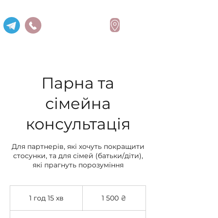
Надія Павленко
Парна та
сімейна
консультація
Для партнерів, які хочуть покращити
стосунки, та для сімей (батьки/діти),
які прагнуть порозуміння
1 500
українських
1 год 15 хв
1
1 500 ₴
гривень
г
о